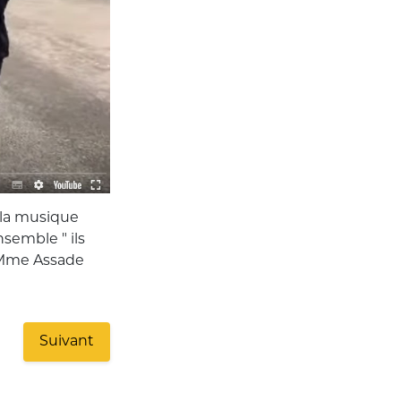
 la musique
nsemble " ils
t Mme Assade
Suivant