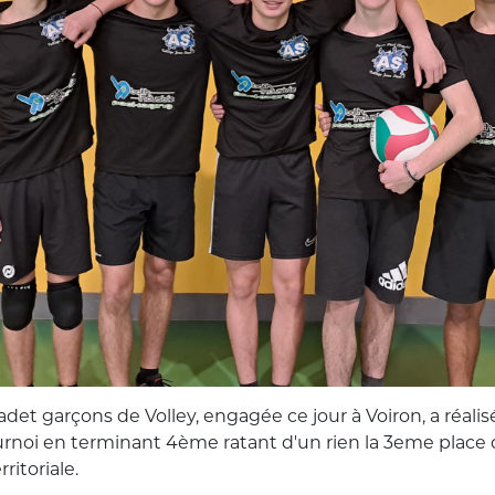
det garçons de Volley, engagée ce jour à Voiron, a réalis
rnoi en terminant 4ème ratant d'un rien la 3eme place q
rritoriale.