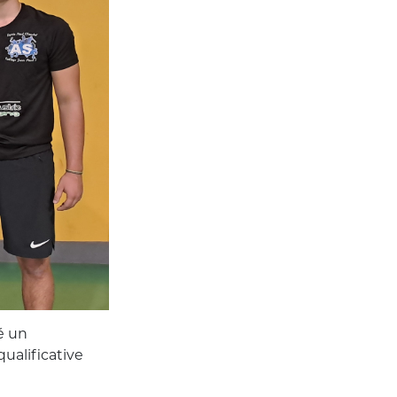
é un
ualificative