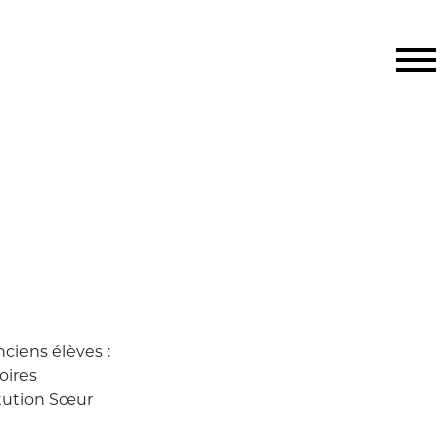
ciens élèves :
oires
itution Sœur