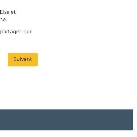
Elsa et
me.
partager leur
Suivant