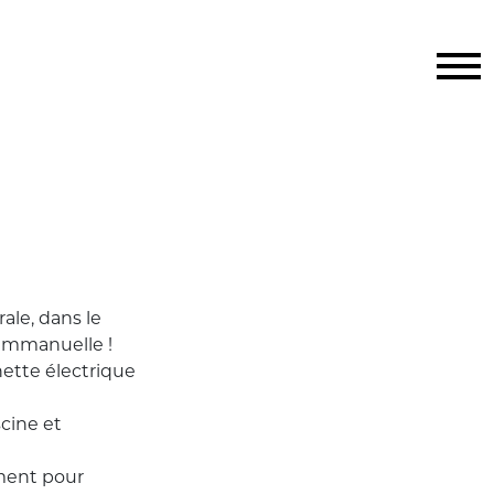
ale, dans le
 Emmanuelle !
inette électrique
scine et
ement pour